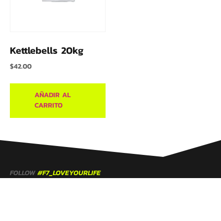
Kettlebells 20kg
$
42.00
AÑADIR AL
CARRITO
FOLLOW
#F7_LOVEYOURLIFE